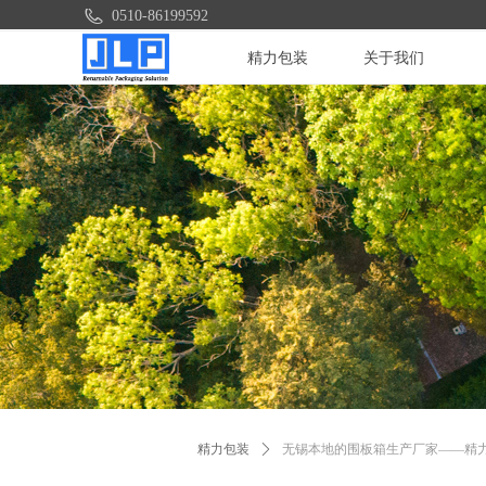
0510-86199592
精力包装
关于我们
精力包装
ꄲ
无锡本地的围板箱生产厂家——精