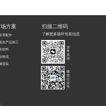
市场方案
扫描二维码
了解更多循环包装信息
车零配件
蔬农产品加工
业
水饮料
务
咨
运物流
询
储货架
微
信
公
众
号
关；