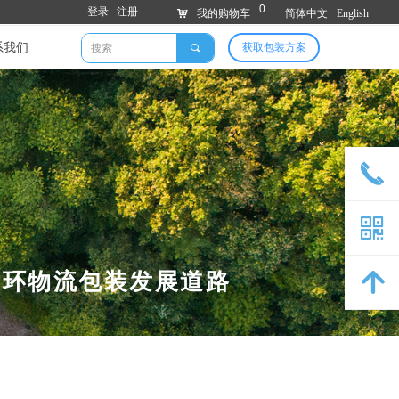
0
登录
注册
낙
我的购物车
简体中文
English
系我们
获取包装方案
끠
끅
낃
循环物流包装发展道路
녕