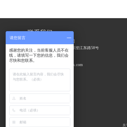
联系我们
请您留言
江阴精力包装技术有限公司
地址：
江苏省无锡市江阴市澄江东路58号
感谢您的关注，当前客服人员不在
电话：
0510-86199592
线，请填写一下您的信息，我们会
手机：
18860992979
尽快和您联系。
邮箱：
jinglipack@jinglipack.com
关