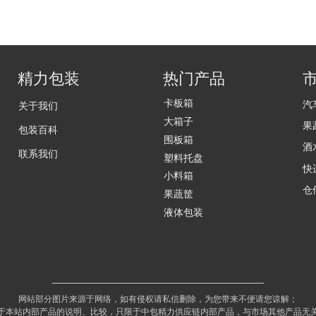
精力包装
热门产品
卡板箱
汽
关于我们
大箱子
果
包装百科
围板箱
酒
联系我们
塑料托盘
快
小料箱
仓
果蔬筐
液体包装
网站部分图片来源于网络，如有侵权请私信删除，为您带来不便请您谅解；
于本站内部产品的说明、比较，只限于中包精力供应链内部产品，与市场其他产品无