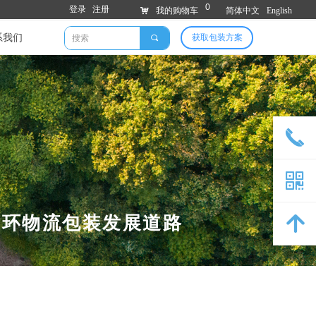
0
登录
注册
낙
我的购物车
简体中文
English
系我们
获取包装方案
끠
끅
낃
循环物流包装发展道路
녕