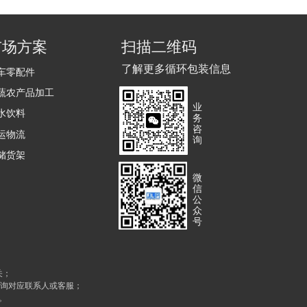
市场方案
扫描二维码
了解更多循环包装信息
车零配件
蔬农产品加工
业
水饮料
务
咨
运物流
询
储货架
微
信
公
众
号
关；
咨询对应联系人或客服；
。