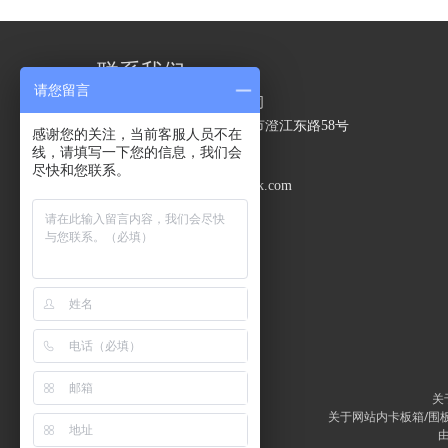
联系我们
请您留言
江阴精力包装技术有限公司
地址：
江苏省无锡市江阴市澄江东路58号
感谢您的关注，当前客服人员不在
电话：
0510-86199592
线，请填写一下您的信息，我们会
手机：
18860992979
尽快和您联系。
邮箱：
jinglipack@jinglipack.com
关
关于网站内卡板箱/围