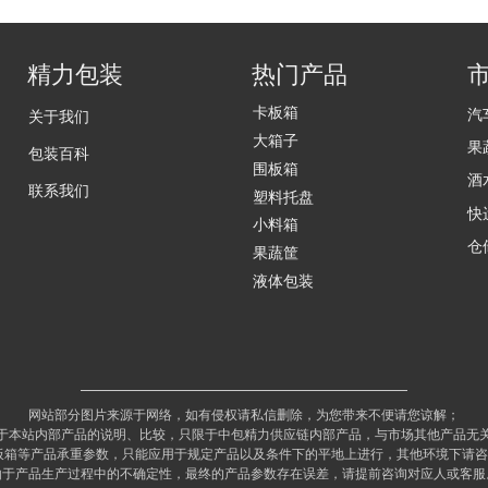
精力包装
热门产品
卡板箱
汽
关于我们
大箱子
果
包装百科
围板箱
酒
联系我们
塑料托盘
快
小料箱
仓
果蔬筐
液体包装
网站部分图片来源于网络，如有侵权请私信删除，为您带来不便请您谅解；
于本站内部产品的说明、比较，只限于中包精力供应链内部产品，与市场其他产品无
板箱等产品承重参数，只能应用于规定产品以及条件下的平地上进行，其他环境下请
由于产品生产过程中的不确定性，最终的产品参数存在误差，请提前咨询对应人或客服