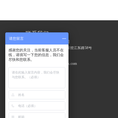
联系我们
请您留言
江阴精力包装技术有限公司
地址：
江苏省无锡市江阴市澄江东路58号
感谢您的关注，当前客服人员不在
电话：
0510-86199592
线，请填写一下您的信息，我们会
手机：
18860992979
尽快和您联系。
邮箱：
jinglipack@jinglipack.com