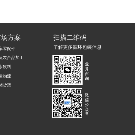
市场方案
扫描二维码
了解更多循环包装信息
车零配件
蔬农产品加工
业
水饮料
务
咨
运物流
询
储货架
微
信
公
众
号