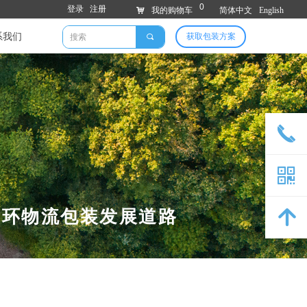
0
登录
注册
낙
我的购物车
简体中文
English
系我们
获取包装方案
끠
끅
낃
循环物流包装发展道路
녕