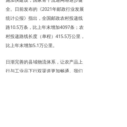
施加快建设，国家骨干流通网络逐步健
全。日前发布的《2021年邮政行业发展
统计公报》指出，全国邮政农村投递线
路10.5万条，比上年末增加4097条；农
村投递路线长度（单程）415.5万公里，
比上年末增加5.1万公里。
日渐完善的县域物流体系，让农产品上
行与工业品下行双渠道更加畅通。我们
应物流运行网络化发展趋势，加大力度
推进物流基础设施和服务能力建设。
精力包装，致力于
围板箱
，折叠围板
箱，果蔬筐，卡板箱生产设计与销售。
上一篇：
无