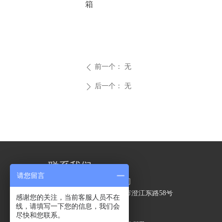
箱
前一个：
无
ꄴ
后一个：
无
ꄲ
联系我们
请您留言
江阴精力包装技术有限公司
地址：
江苏省无锡市江阴市澄江东路58号
感谢您的关注，当前客服人员不在
电话：
0510-86199592
线，请填写一下您的信息，我们会
手机：
18860992979
尽快和您联系。