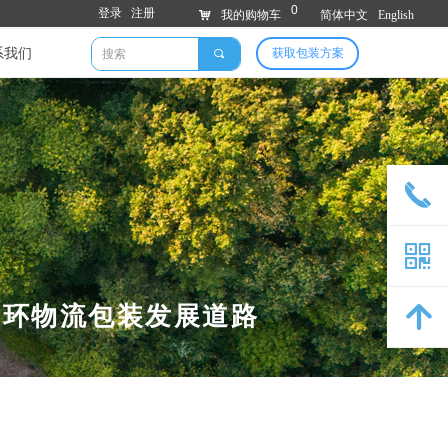
0
登录
注册
낙
我的购物车
简体中文
English
系我们
获取包装方案
끠
끅
낃
循环物流包装发展道路
녕