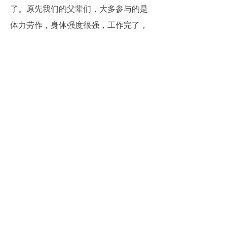
了。原先我们的父辈们，大多参与的是
体力劳作，身体强度很强，工作完了，
想着该享受休息，喝个饮料啥的。而现
在的工作群体，即使是制造业，也多数
为机械完成大量的劳作，人们大多久坐
于电脑前办公，身体肯定不如父辈们健
康。所以下班后，甚至愿意花费时间与
金钱去锻炼自己的身体，对于影响自己
健康的产品，也会敬而远之，毕竟现在
好吃的很多，也不在乎这一口不是。所
以新生代的人们更注重自身的健康，而
与之相关，或者说催生的行业，将在未
来相信也会大放异彩。