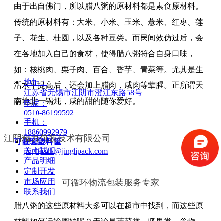
由于出自佛门，所以腊八粥的原材料都是素食原材料。
传统的原材料有：大米、小米、玉米、薏米、红枣、莲
子、花生、桂圆，以及各种豆类。而民间效仿过后，会
在各地加入自己的食材，使得腊八粥符合自身口味，
如：核桃肉、栗子肉、百合、香芋、青菜等。尤其是生
地址：
活水平提高后，还会加上腊肉，咸肉等荤腥。正所谓天
江苏省无锡市江阴市澄江东路58号
南地北一锅炖，咸的甜的随你爱好。
电话：
0510-86199592
手机：
18860992979
江阴精力包装技术有限公司
可嵌套塑料筐
邮箱：
关于我们
jinglipack@jinglipack.com
产品明细
定制开发
可循环物流包装服务专家
市场应用
联系我们
腊八粥的这些原材料大多可以在超市中找到，而这些原