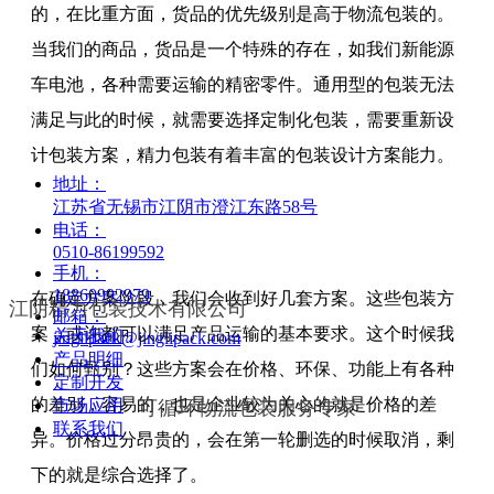
的，在比重方面，货品的优先级别是高于物流包装的。
当我们的商品，货品是一个特殊的存在，如我们新能源
车电池，各种需要运输的精密零件。通用型的包装无法
满足与此的时候，就需要选择定制化包装，需要重新设
计包装方案，精力包装有着丰富的包装设计方案能力。
地址：
江苏省无锡市江阴市澄江东路58号
电话：
0510-86199592
手机：
18860992979
在确定方案阶段，我们会收到好几套方案。这些包装方
江阴精力包装技术有限公司
邮箱：
案，或许都可以满足产品运输的基本要求。这个时候我
关于我们
jinglipack@jinglipack.com
产品明细
们如何甄别？这些方案会在价格、环保、功能上有各种
定制开发
可循环物流包装服务专家
的差别，容易的，也是企业较为关心的就是价格的差
市场应用
联系我们
异。价格过分昂贵的，会在第一轮删选的时候取消，剩
下的就是综合选择了。