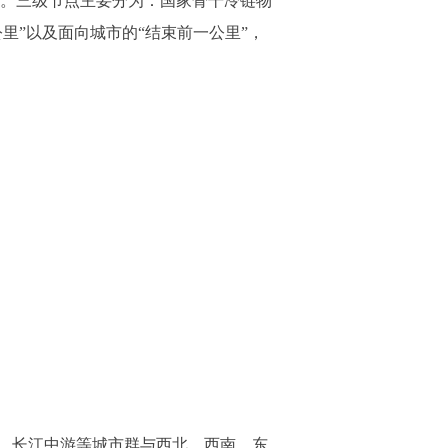
体系。三级节点主要分为：国家骨干冷链物
里”以及面向城市的“结束前一公里”，
、长江中游等城市群与西北、西南、东