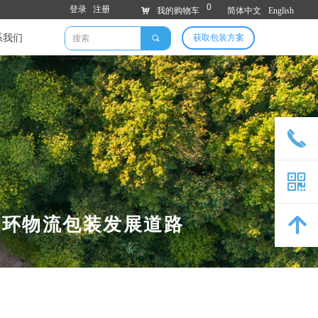
0
登录
注册
낙
我的购物车
简体中文
English
系我们
获取包装方案
끠
끅
낃
循环物流包装发展道路
녕