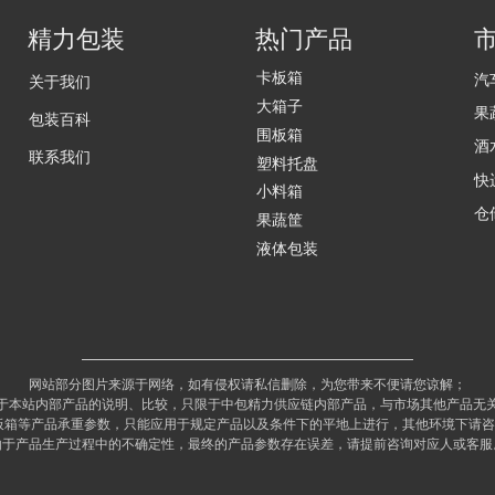
精力包装
热门产品
卡板箱
汽
关于我们
大箱子
果
包装百科
围板箱
酒
联系我们
塑料托盘
快
小料箱
仓
果蔬筐
液体包装
网站部分图片来源于网络，如有侵权请私信删除，为您带来不便请您谅解；
于本站内部产品的说明、比较，只限于中包精力供应链内部产品，与市场其他产品无
板箱等产品承重参数，只能应用于规定产品以及条件下的平地上进行，其他环境下请
由于产品生产过程中的不确定性，最终的产品参数存在误差，请提前咨询对应人或客服