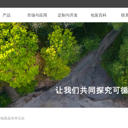
产品
市场与应用
定制与开发
包装百科
联
让我们共同探究可
运输载器具单元化