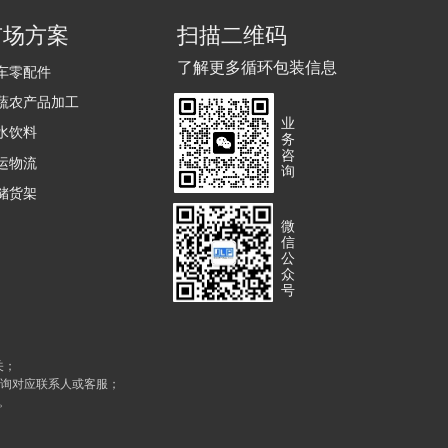
市场方案
扫描二维码
了解更多循环包装信息
车零配件
蔬农产品加工
业
水饮料
务
咨
运物流
询
储货架
微
信
公
众
号
关；
咨询对应联系人或客服；
。