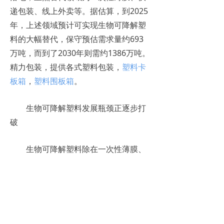
递包装、线上外卖等。据估算，到2025
年，上述领域预计可实现生物可降解塑
料的大幅替代，保守预估需求量约693
万吨，而到了2030年则需约1386万吨。
精力包装，提供各式塑料包装，
塑料卡
板箱
，
塑料围板箱
。
生物可降解塑料发展瓶颈正逐步打
破
生物可降解塑料除在一次性薄膜、
快递包装等领域可替代传统塑料外，还
可用于农用地膜、纺织纤维、耐用塑料
餐具、汽车工业制品、泡沫制品、3D打
印材料等领域。