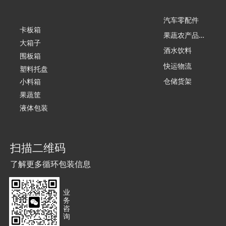
汽车零配件
卡板箱
果
蔬农产品加工
大箱子
酒水饮料
围板箱
快运物流
塑料托盘
仓储货架
小料箱
果蔬筐
液体包装
扫描二维码
了解更多循环包装信息
业
务
咨
询