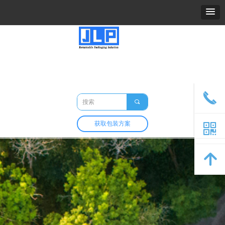
精力包装
关于我们
产品
市场与应用
定制与开发
包装百科
联系我们
끅
끠
获取包装方案
낃
녕