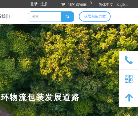
0
登录
注册
낙
我的购物车
简体中文
English
系我们
获取包装方案
끠
끅
낃
循环物流包装发展道路
녕