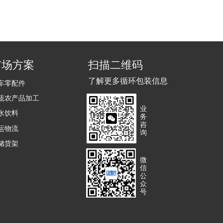
市场方案
扫描二维码
了解更多循环包装信息
车零配件
蔬农产品加工
业
水饮料
务
咨
运物流
询
储货架
微
信
公
众
号