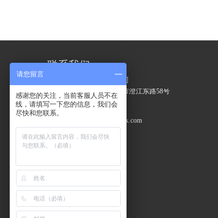
联系我们
请您留言
江阴精力包装技术有限公司
地址：
江苏省无锡市江阴市澄江东路58号
感谢您的关注，当前客服人员不在
电话：
0510-86199592
线，请填写一下您的信息，我们会
手机：
18860992979
尽快和您联系。
邮箱：
jinglipack@jinglipack.com