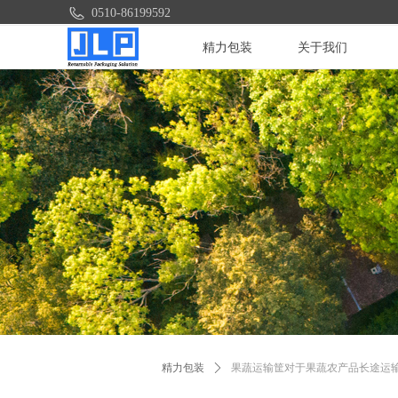
0510-86199592
精力包装
关于我们
精力包装
ꄲ
果蔬运输筐对于果蔬农产品长途运