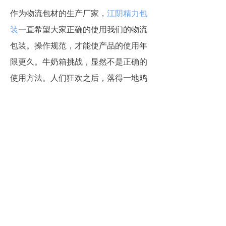
作为物流包材的生产厂家，
江阴精力包
装
一直希望大家正确的使用我们的物流
包装。操作规范，才能使产品的使用年
限更久。牛奶箱挑战，显然不是正确的
使用方法。人们狂欢之后，落得一地鸡
毛。
江阴精力包装，为您提供塑料周转箱，
折叠果蔬筐，塑料卡板箱、
折叠围板箱
上一篇：
无
ꄴ
下一篇：
无
ꄲ
江阴精力包装技术有限公司