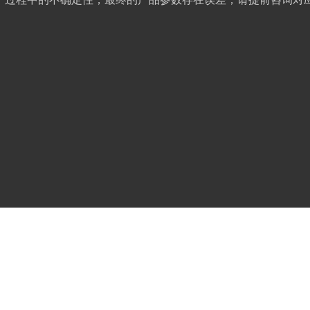
可循环包装产品。越是大型企业产品的周转，使用循环包装的产
展道路