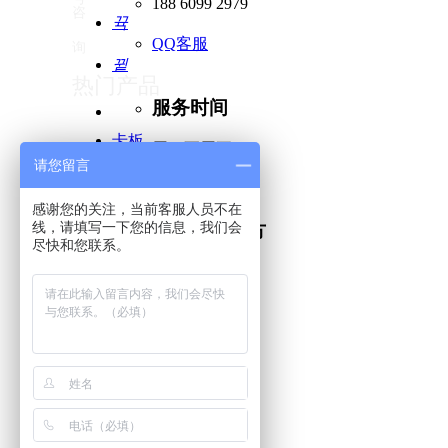
188 6099 2979
咨
뀩
QQ客服
询
뀥
热门产品
服务时间
卡板
周一至周五
请您留言
箱
9:00-18:00
낃
大箱
感谢您的关注，当前客服人员不在
子
线，请填写一下您的信息，我们会
扫码添加官方
围板
尽快和您联系。
服务微信
箱
塑料
托盘
녕
市场方案
小料
箱
果蔬
汽车零配件
筐
果蔬农产品
液体