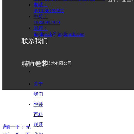
总结：不同的产品，不同的厂家特性决定了自身成本是否适合
电话：
0510-86199592
更多的成本，间接的增加企业的收益。
手机：
18860992979
邮箱：
jinglipack@jinglipack.com
联系我们
让我们共同探究可循环物流包装发
넳
넲
精力包装
江阴精力包装技术有限公司
关于
我们
包装
百科
联系
ꄴ
前一个：
无