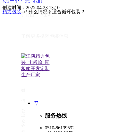
ꄲ
后一个：
无
我们
创建时间：
2025-04-23
13:10
精力包装
ꄲ
什么情况下适合循环包装？
扫描二维码
了解更多循环包装信息
微
信
끅
公
服务热线
业
众
务
0510-86199592
号