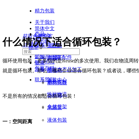
精力包装
关于我们
简体中文
产品
English
获取包装方案
什么情况下适合循环包装？
낙
我的购
끠
搜索
市场与应用
卡板箱
物车
0
0510-
定制与开发
汽车零配件
大箱子
循环使用包装，更多指的是Reuse的多次使用。我们在物流
86199592
登录
包装百科
注册
果蔬农产品加工
围板箱
就是循环包装。那么，哪些企业适合循环包装？或者说，哪些
联系我们
下载中心
酒水饮料
塑料托盘
快运物流
小料箱
不是所有的情况都适合循环包装！
仓储货架
果蔬筐
液体包装
一：空间距离