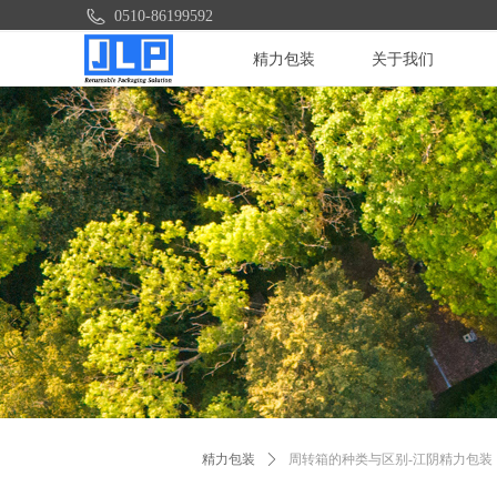
0510-86199592
精力包装
关于我们
精力包装
ꄲ
周转箱的种类与区别-江阴精力包装