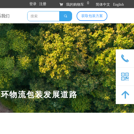
0
登录
注册
낙
我的购物车
简体中文
English
系我们
获取包装方案
끠
끅
낃
循环物流包装发展道路
녕