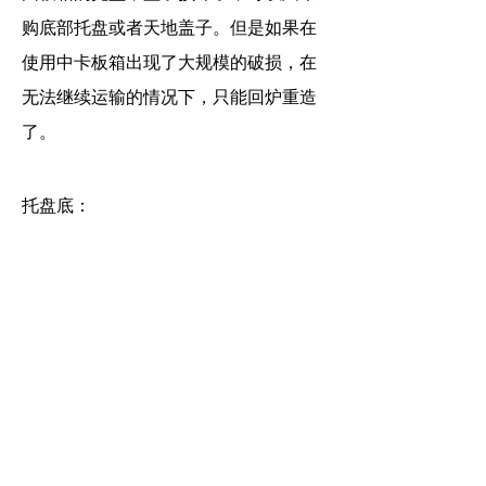
购底部托盘或者天地盖子。但是如果在
使用中卡板箱出现了大规模的破损，在
无法继续运输的情况下，只能回炉重造
了。
托盘底：
围板箱
：九脚托盘底、川字底
卡板箱：川字托盘底，可装滑轮。
所以，在选择物流包装产品的时候。不
能只考虑到价格，也要考虑自身产品的
运输要求。或者直接与精力包装联系，
我们客服人员、技术人员会为你解答。