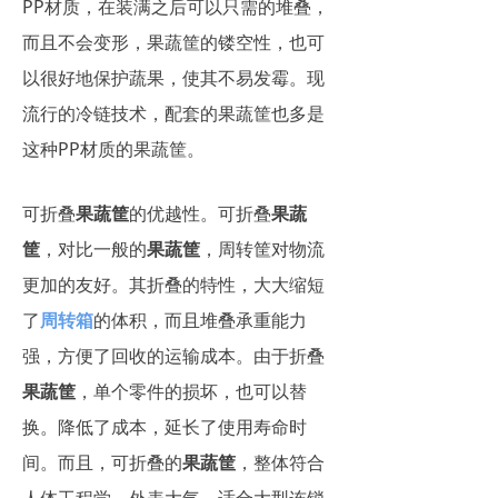
PP材质，在装满之后可以只需的堆叠，
而且不会变形，果蔬筐的镂空性，也可
以很好地保护蔬果，使其不易发霉。现
流行的冷链技术，配套的果蔬筐也多是
这种PP材质的果蔬筐。
可折叠
果蔬筐
的优越性。可折叠
果蔬
筐
，对比一般的
果蔬筐
，周转筐对物流
更加的友好。其折叠的特性，大大缩短
了
周转箱
的体积，而且堆叠承重能力
强，方便了回收的运输成本。由于折叠
果蔬筐
，单个零件的损坏，也可以替
换。降低了成本，延长了使用寿命时
间。而且，可折叠的
果蔬筐
，整体符合
人体工程学，外表大气，适合大型连锁