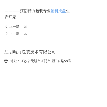
————江阴精力包装专业
塑料托盘
生
产厂家
上一篇：
无
ꄴ
下一篇：
无
ꄲ
江阴精力包装技术有限公司
地址：
江苏省无锡市江阴市澄江东路58号
电话：
0510-86199592
手机：
18860992979
邮箱：
jinglipack@jinglipack.com
扫码关注：
精力包装，
了解更多