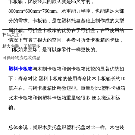
卡板箱，比较经典的款式就是86尺寸的，
800mm*600mm*760mm。承重能力半吨，也能满足大部
分的需求。卡板箱，是在塑料托盘基础上制作成的大型
周转箱。可折叠卡板箱的优势在于可折叠，在不使用的
扫码关注：
情况下节省了很大的空间。再者可折叠卡板箱的卡板，
精力包装，
了解更多
门板如果损坏，是可以像零件一样更换的。
可循环物流包装信息
塑料卡板箱
与木制卡板箱和钢卡板箱比较的显著优势如
下：寿命对比:塑料卡板箱的使用寿命比木卡板箱长约10
倍左右。与钢卡板箱比稍微短些。重量对比:塑料卡板箱
比木卡板箱和钢塑料卡板箱重量轻很多,便以搬运和运
输。
总体来说，就跟木质托盘跟塑料托盘对比一样。木包装