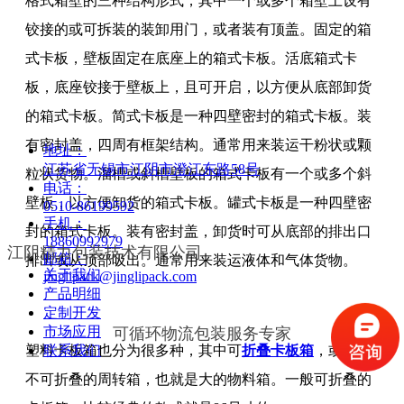
格式箱壁的三种结构形式，其中一个或多个箱壁上设有
铰接的或可拆装的装卸用门，或者装有顶盖。固定的箱
式卡板，壁板固定在底座上的箱式卡板。活底箱式卡
板，底座铰接于壁板上，且可开启，以方便从底部卸货
的箱式卡板。简式卡板是一种四壁密封的箱式卡板。装
有密封盖，四周有框架结构。通常用来装运干粉状或颗
地址：
江苏省无锡市江阴市澄江东路58号
粒状货物。溜槽或斜槽壁板的箱式卡板有一个或多个斜
电话：
壁板，以方便卸货的箱式卡板。罐式卡板是一种四壁密
0510-86199592
手机：
封的箱式卡板。装有密封盖，卸货时可从底部的排出口
18860992979
江阴精力包装技术有限公司
邮箱：
排出或从顶部吸出。通常用来装运液体和气体货物。
关于我们
jinglipack@jinglipack.com
产品明细
定制开发
可循环物流包装服务专家
市场应用
塑料卡板箱也分为很多种，其中可
折叠卡板箱
，或者是
联系我们
不可折叠的周转箱，也就是大的物料箱。一般可折叠的