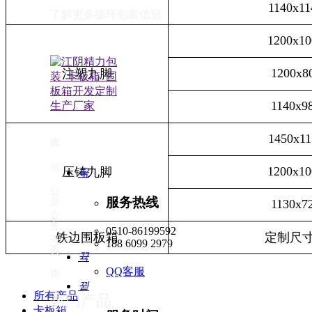
1140x11
了解更多循环包装信息
1200x10
1200x8
注塑九脚
1140x9
1450x11
微
信
1200x10
压铸九脚
끅
公
服务热线
业
1130x7
众
务
0510-86199592
铁边围板箱
定制尺
号
188 6099 2979
咨
뀩
QQ客服
询
뀥
所有产品
热门产品
卡板箱