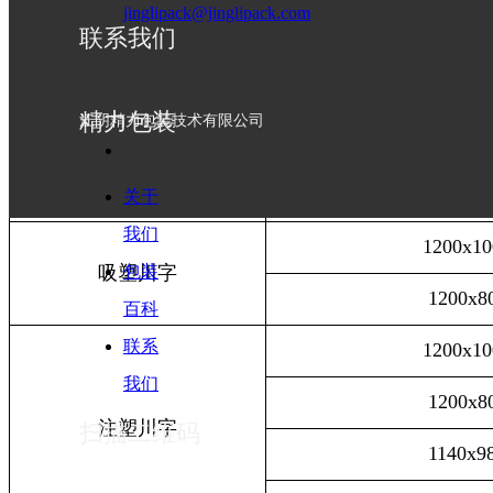
1050x10
jinglipack@jinglipack.com
联系我们
1025x7
1670x10
精力包装
江阴精力包装技术有限公司
1210x10
关于
1220x11
我们
1200x10
吸塑川字
包装
1200x8
百科
联系
1200x10
我们
1200x8
注塑川字
扫描二维码
1140x9