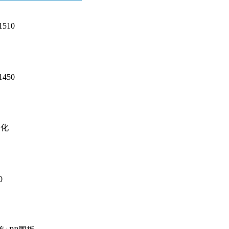
1510
1450
制化
0