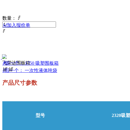
数量：
ꄷ
낙
加入报价单
ꄸ
飞荣达围板箱
ꄴ
前一个：
1750 吸塑围板箱
넳
넲
ꄲ
后一个：
一次性液体吨袋
产品尺寸参数
型号
2320吸