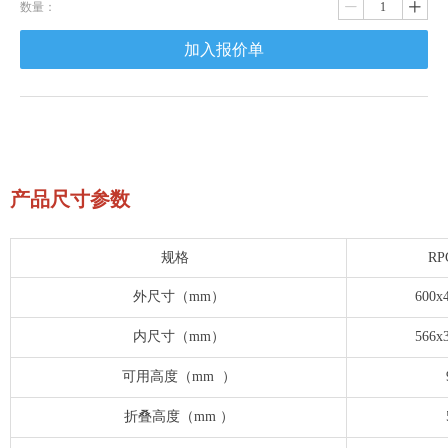
数量：
ꄷ
ꄸ
加入报价单
产品尺寸参数
规格
RP
外尺寸（mm）
600x
内尺寸（mm）
566x
可用高度（mm ）
折叠高度（mm ）