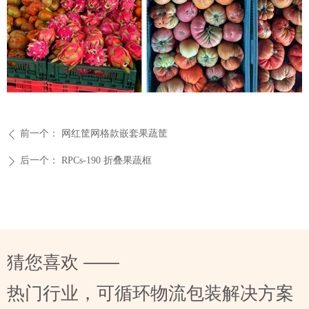
前一个：
网红筐网格款嵌套果蔬筐
ꄴ
后一个：
RPCs-190 折叠果蔬框
ꄲ
猜您喜欢 ——
热门行业，可循环物流包装解决方案