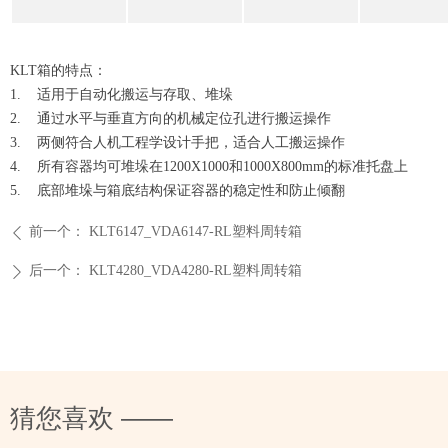
KLT箱的特点：
1. 适用于自动化搬运与存取、堆垛
2. 通过水平与垂直方向的机械定位孔进行搬运操作
3. 两侧符合人机工程学设计手把，适合人工搬运操作
4. 所有容器均可堆垛在1200X1000和1000X800mm的标准托盘上
5. 底部堆垛与箱底结构保证容器的稳定性和防止倾翻
前一个：
KLT6147_VDA6147-RL塑料周转箱
ꄴ
后一个：
KLT4280_VDA4280-RL塑料周转箱
ꄲ
猜您喜欢 ——