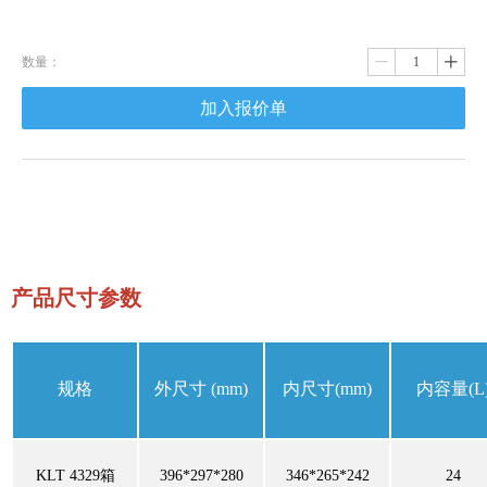
数量：
ꄷ
ꄸ
加入报价单
产品尺寸参数
规格
外尺寸
(mm)
内尺寸
(mm)
内容量
(L
KLT 4329箱
396*297*280
346*265*242
24