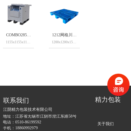
COMBO285折
1212网格川字
1155x1155x1132mm
1200x1200x150/1600mm
叠液体吨箱
塑料托盘
大型液体物流周
正方形网格川字
转、仓储容器
塑料托盘，单元
可折叠、可堆
化包装
叠、可上货架
工作面积大，满
满足智能化、自
足大型重型单元
动化供应链仓储
仓储运输要求
需求
网格面，摩擦力
食品级材质，适
强，四项进叉，
合运输食品饮
方便作业！
精力包装
联系我们
料、化工、生物
川字底部塑料托
制药等领域
盘，可相互堆
江阴精力包装技术有限公司
表面、内壁光
叠，可相互嵌套
地址：
江苏省无锡市江阴市澄江东路58号
滑，易清洗、无
运输。
电话：
0510-86199592
关于我们
污染
采用HDPE环保
手机：
18860992979
零部件组装，容
材料，满足多数