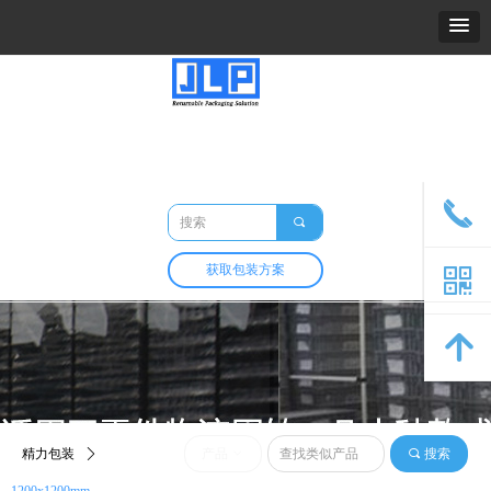
精力包装
关于我们
产品
市场与应用
定制与开发
包装百科
联系我们
끅
끠
获取包装方案
낃
녕
精力包装
ꄲ
产品
ꀁ
끠
搜索