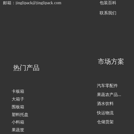
包装百科
邮箱：
jinglipack@jinglipack.com
易维修
行业仓储运输需
求
联系我们
单元承重大，川
字底部，可上货
架
可加钢管，提高
载重上限
用于B端物流供
应链的运输、配
送、储存、流
市场方案
通、加工等各环
热门产品
节
汽车零配件
卡板箱
果
蔬农产品加工
大箱子
酒水饮料
围板箱
快运物流
塑料托盘
仓储货架
小料箱
果蔬筐